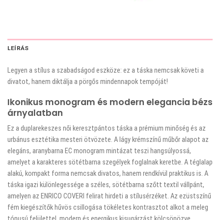
LEÍRÁS
Legyen a stílus a szabadságod eszköze: ez a táska nemcsak követi a
divatot, hanem diktálja a pörgős mindennapok tempóját!
Ikonikus monogram és modern elegancia bézs
árnyalatban
Ez a duplarekeszes női keresztpántos táska a prémium minőség és az
urbánus esztétika mesteri ötvözete. A lágy krémszínű műbőr alapot az
elegáns, aranybarna EC monogram mintázat teszi hangsúlyossá,
amelyet a karakteres sötétbarna szegélyek foglalnak keretbe. A téglalap
alakú, kompakt forma nemcsak divatos, hanem rendkívül praktikus is. A
táska igazi különlegessége a széles, sötétbarna szőtt textil vállpánt,
amelyen az ENRICO COVERI felirat hirdeti a stílusérzéket. Az ezüstszínű
fém kiegészítők hűvös csillogása tökéletes kontrasztot alkot a meleg
tónusú felülettel, modern és energikus kisugárzást kölcsönözve