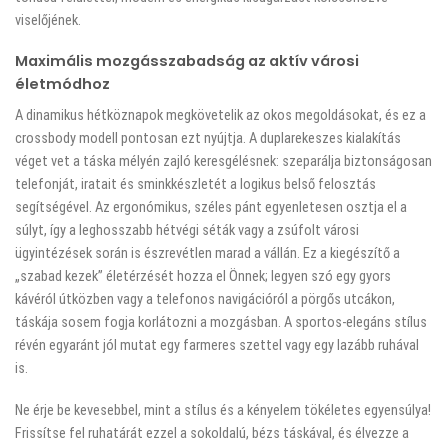
viselőjének.
Maximális mozgásszabadság az aktív városi
életmódhoz
A dinamikus hétköznapok megkövetelik az okos megoldásokat, és ez a
crossbody modell pontosan ezt nyújtja. A duplarekeszes kialakítás
véget vet a táska mélyén zajló keresgélésnek: szeparálja biztonságosan
telefonját, iratait és sminkkészletét a logikus belső felosztás
segítségével. Az ergonómikus, széles pánt egyenletesen osztja el a
súlyt, így a leghosszabb hétvégi séták vagy a zsúfolt városi
ügyintézések során is észrevétlen marad a vállán. Ez a kiegészítő a
„szabad kezek” életérzését hozza el Önnek; legyen szó egy gyors
kávéról útközben vagy a telefonos navigációról a pörgős utcákon,
táskája sosem fogja korlátozni a mozgásban. A sportos-elegáns stílus
révén egyaránt jól mutat egy farmeres szettel vagy egy lazább ruhával
is.
Ne érje be kevesebbel, mint a stílus és a kényelem tökéletes egyensúlya!
Frissítse fel ruhatárát ezzel a sokoldalú, bézs táskával, és élvezze a