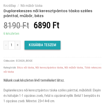
Kezdőlap
/
Női műbőr táska
Duplarekeszes női keresztpántos táska széles
pánttal, műbőr, bézs
Original
Current
8190
Ft
6890
Ft
price
price
6 készleten
was:
is:
Duplarekeszes női keresztpántos táska széles pánttal, műbőr, bézs mennyiség
KOSÁRBA TESZEM
8190 Ft.
6890 Ft.
Cikkszám:
EC3028_BEIGE
Kategóriák:
Bézs női táska
,
Női keresztpántos táska
,
Női műbőr táska
,
Több rekeszes
női táska
Nálunk csak készleten lévő termékeket látsz.
Duplarekeszes női keresztpántos táska széles pánttal, műbőrből. Elején
és hátulján 1-1 cipzáras zseb, felül is cipzárral nyílik. Belül 1 benyúlós és
1 cipzáras zseb. Méretei: 23×14×8 cm.