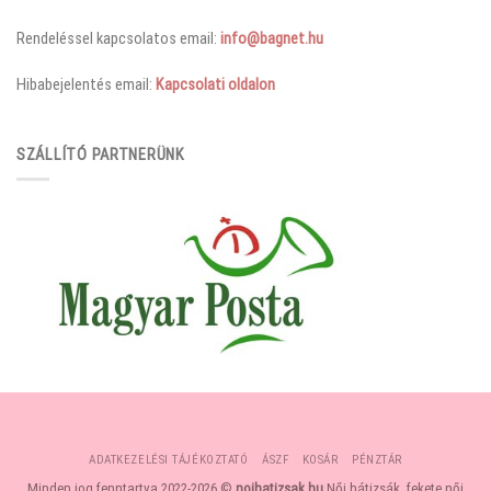
Rendeléssel kapcsolatos email:
info@bagnet.hu
Hibabejelentés email:
Kapcsolati oldalon
SZÁLLÍTÓ PARTNERÜNK
ADATKEZELÉSI TÁJÉKOZTATÓ
ÁSZF
KOSÁR
PÉNZTÁR
Minden jog fenntartva 2022-2026 ©
noihatizsak.hu
Női hátizsák, fekete női