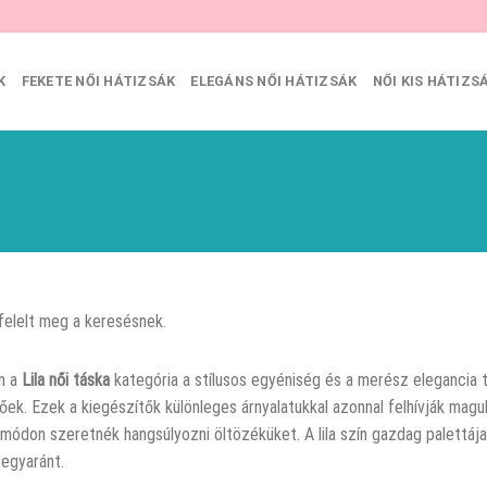
K
FEKETE NŐI HÁTIZSÁK
ELEGÁNS NŐI HÁTIZSÁK
NŐI KIS HÁTIZS
felelt meg a keresésnek.
n a
Lila női táska
kategória a stílusos egyéniség és a merész elegancia t
tőek. Ezek a kiegészítők különleges árnyalatukkal azonnal felhívják maguk
módon szeretnék hangsúlyozni öltözéküket. A lila szín gazdag palettáj
 egyaránt.