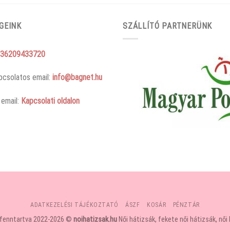
GEINK
SZÁLLÍTÓ PARTNERÜNK
36209433720
pcsolatos email:
info@bagnet.hu
 email:
Kapcsolati oldalon
ADATKEZELÉSI TÁJÉKOZTATÓ
ÁSZF
KOSÁR
PÉNZTÁR
 fenntartva 2022-2026 ©
noihatizsak.hu
Női hátizsák, fekete női hátizsák, női 