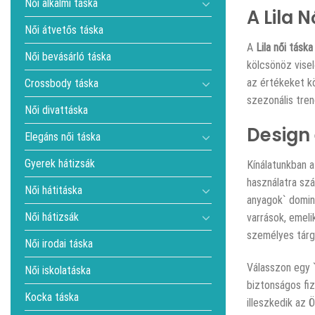
Női alkalmi táska
A Lila 
Női átvetős táska
A
Lila női táska
Női bevásárló táska
kölcsönöz viselő
az értékeket kö
Crossbody táska
szezonális tren
Női divattáska
Design 
Elegáns női táska
Gyerek hátizsák
Kínálatunkban 
használatra szá
Női hátitáska
anyagok` dominá
Női hátizsák
varrások, emeli
személyes tárg
Női irodai táska
Válasszon egy 
Női iskolatáska
biztonságos fiz
Kocka táska
illeszkedik az 