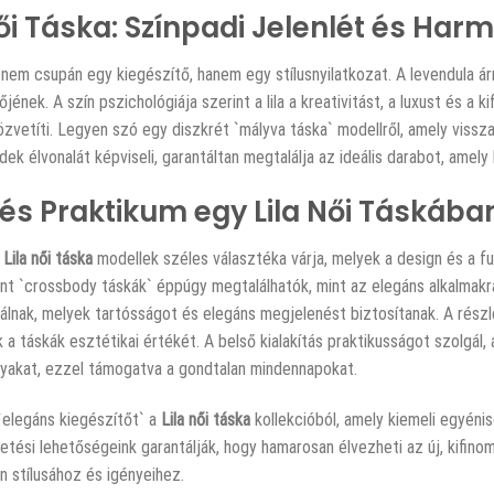
Női Táska: Színpadi Jelenlét és Har
nem csupán egy kiegészítő, hanem egy stílusnyilatkozat. A levendula árn
jének. A szín pszichológiája szerint a lila a kreativitást, a luxust és a k
zvetíti. Legyen szó egy diszkrét `mályva táska` modellről, amely vissza
dek élvonalát képviseli, garantáltan megtalálja az ideális darabot, ame
és Praktikum egy Lila Női Táskába
a
Lila női táska
modellek széles választéka várja, melyek a design és a fu
nt `crossbody táskák` éppúgy megtalálhatók, mint az elegáns alkalmakra
lnak, melyek tartósságot és elegáns megjelenést biztosítanak. A részle
k a táskák esztétikai értékét. A belső kialakítás praktikusságot szolgá
yakat, ezzel támogatva a gondtalan mindennapokat.
`elegáns kiegészítőt` a
Lila női táska
kollekcióból, amely kiemeli egyéni
etési lehetőségeink garantálják, hogy hamarosan élvezheti az új, kifino
Ön stílusához és igényeihez.