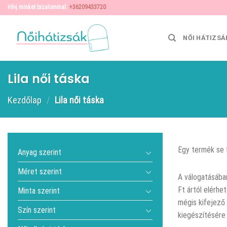
Skip
Hívj minket bizalommal:
+36209433720
to
content
NŐI HÁTIZSÁ
Lila női táska
Kezdőlap
/
Lila női táska
Egy termék se 
Anyag szerint
Méret szerint
A
válogatásába
Ft ártól elérhe
Minta szerint
mégis kifejező 
Szín szerint
kiegészítésére