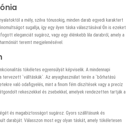
mónia
yalatoktól a mély, szilva tónusokig, minden darab egyedi karaktert
ifinomultságot sugallja, így egy ilyen táska választásával Ön is ezeket
fogott eleganciát sugároz, vagy egy élénkebb lila darabról, amely a
ly harmóniát teremt megjelenésével.
n
nkcionalitás tökéletes egyensúlyát képviselik. A mindennapi
 tervezett `válltáskák`. Az anyaghasználat terén a `bőrhatású
tekre való odafigyelés, mint a finom fém díszítések vagy a precíz
l, átgondolt rekeszekkel és zsebekkel, amelyek rendezetten tartják a
ségét és magabiztosságot sugároz. Gyors szállításunk és
mult darabját. Válasszon most egy olyan táskát, amely tökéletesen