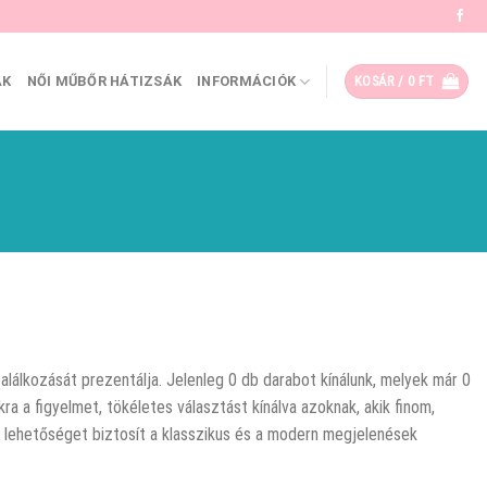
ÁK
NŐI MŰBŐR HÁTIZSÁK
INFORMÁCIÓK
KOSÁR /
0
FT
alálkozását prezentálja. Jelenleg 0 db darabot kínálunk, melyek már 0
ra a figyelmet, tökéletes választást kínálva azoknak, akik finom,
a lehetőséget biztosít a klasszikus és a modern megjelenések