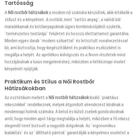
Tartósság
A
Női rostbőr hátizsákok
a modern nő számára készültek, akik értékelik a
stílust és a kényelmet. A rostbőr, mint `tartós anyag`, a valódi bőr
maradékainak és kötőanyagoknak ügyes kombinációjából születik,
`természetes textúrájú` felületet és hosszú élettartamot garantálva.
Minden egyes darab `modern sziluettel` és letisztult vonalvezetéssel
bír, ami biztosítja, hogy kiegészítőként és praktikus eszközként is
megállja a helyét. Az aprólékos kidolgozás és a finom részletek mind
hozzájárulnak a luxus megjelenéshez, miközben a hétköznapi viselet
kényelmét nyújtják.
Praktikum és Stílus a Női Rostbőr
Hátizsákokban
Az esztétikum mellett a
Női rostbőr hátizsákok
kiváló `praktikus
rekeszekkel` rendelkeznek, melyek átgondolt elrendezést kínálnak a
mindennapi holmik számára. A belső és külső zsebek gondoskodnak
arról, hogy minden apró tárgy megtalálja a helyét, miközben a fő rekesz
elegendő teret biztosít a nagyobb dolgoknak. Az `ergonomikus
kialakítás` és az `állítható pántok` garantálják a kényelmes viseletet a