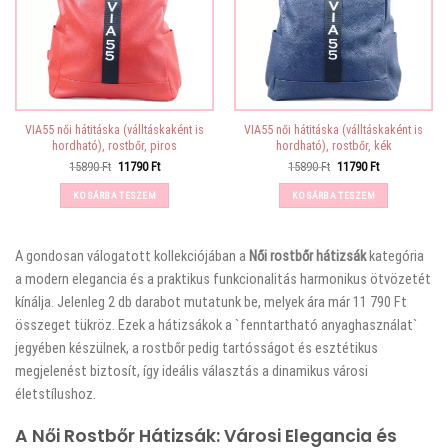
VIA55 női hátitáska (válltáskaként is
VIA55 női hátitáska (válltáskaként is
hordható), rostbőr, piros
hordható), rostbőr, kék
Original
Current
Original
Current
15890
Ft
11790
Ft
15890
Ft
11790
Ft
price
price
price
price
was:
is:
was:
is:
KOSÁRBA TESZEM
KOSÁRBA TESZEM
15890 Ft.
11790 Ft.
15890 Ft.
11790 Ft.
A
gondosan válogatott kollekciójában a
Női rostbőr hátizsák
kategória
a modern elegancia és a praktikus funkcionalitás harmonikus ötvözetét
kínálja. Jelenleg 2 db darabot mutatunk be, melyek ára már 11 790 Ft
összeget tükröz. Ezek a hátizsákok a `fenntartható anyaghasználat`
jegyében készülnek, a rostbőr pedig tartósságot és esztétikus
megjelenést biztosít, így ideális választás a dinamikus városi
életstílushoz.
A Női Rostbőr Hátizsák: Városi Elegancia és