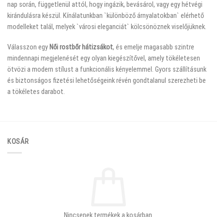
nap során, függetlenül attól, hogy ingázik, bevásárol, vagy egy hétvégi
kirándulásra készül. Kínálatunkban `különböző árnyalatokban` elérhető
modelleket talál, melyek `városi eleganciát` kölcsönöznek viselőjüknek.
Válasszon egy
Női rostbőr hátizsákot
, és emelje magasabb szintre
mindennapi megjelenését egy olyan kiegészítővel, amely tökéletesen
ötvözi a modern stílust a funkcionális kényelemmel. Gyors szállításunk
és biztonságos fizetési lehetőségeink révén gondtalanul szerezheti be
a tökéletes darabot.
KOSÁR
Nincsenek termékek a kosárban.