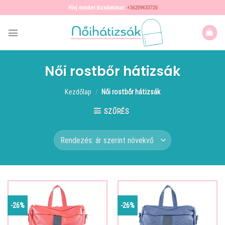
Skip
Hívj minket bizalommal:
+36209433720
to
content
Női rostbőr hátizsák
Kezdőlap
/
Női rostbőr hátizsák
SZŰRÉS
-26%
-26%