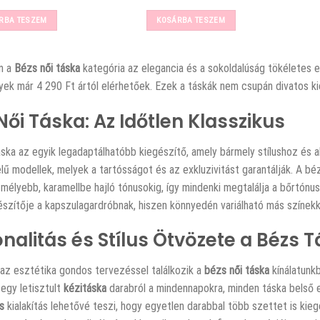
price
price
was:
is:
RBA TESZEM
KOSÁRBA TESZEM
14990 Ft.
11790 Ft.
n a
Bézs női táska
kategória az elegancia és a sokoldalúság tökéletes e
yek már 4 290 Ft ártól elérhetőek. Ezek a táskák nem csupán divatos k
Női Táska: Az Időtlen Klasszikus
ska az egyik legadaptálhatóbb kiegészítő, amely bármely stílushoz és a
elű modellek, melyek a tartósságot és az exkluzivitást garantálják. A b
mélyebb, karamellbe hajló tónusokig, így mindenki megtalálja a bőrtónu
gészítője a kapszulagardróbnak, hiszen könnyedén variálható más színekk
nalitás és Stílus Ötvözete a Bézs
 az esztétika gondos tervezéssel találkozik a
bézs női táska
kínálatunk
 egy letisztult
kézitáska
darabról a mindennapokra, minden táska belső 
s
kialakítás lehetővé teszi, hogy egyetlen darabbal több szettet is kie