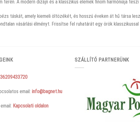
m terén. A modern dizájn és a klasszikus elemek finom harmóniája teszi
ézs táskát, amely kiemeli öltözékét, és hosszú éveken át hű társa lesz
ondtalan vásárlási élményt. Frissítse fel ruhatárát egy örök klasszikussa
GEINK
SZÁLLÍTÓ PARTNERÜNK
36209433720
pcsolatos email:
info@bagnet.hu
 email:
Kapcsolati oldalon