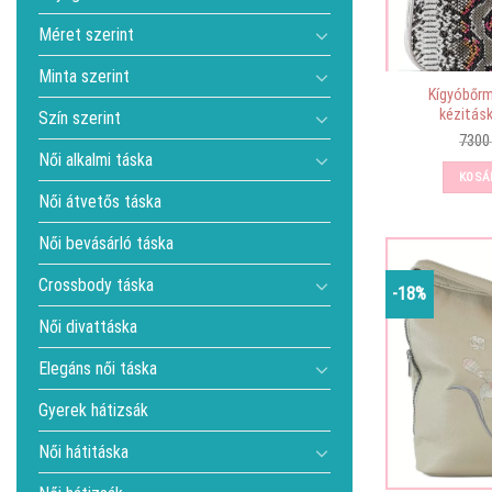
Méret szerint
Minta szerint
Kígyóbőrm
kézitásk
Szín szerint
730
Női alkalmi táska
KOSÁ
Női átvetős táska
Női bevásárló táska
Crossbody táska
-18%
Női divattáska
Elegáns női táska
Gyerek hátizsák
Női hátitáska