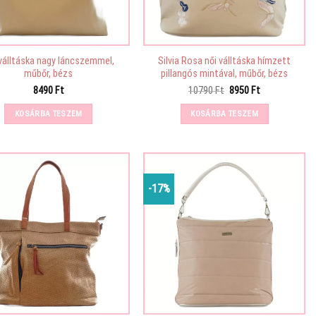
válltáska nagy láncszemmel,
Silvia Rosa női válltáska hímzett
műbőr, bézs
pillangós mintával, műbőr, bézs
Original
Current
8490
Ft
10790
Ft
8950
Ft
price
price
was:
is:
KOSÁRBA TESZEM
KOSÁRBA TESZEM
10790 Ft.
8950 Ft.
-17%