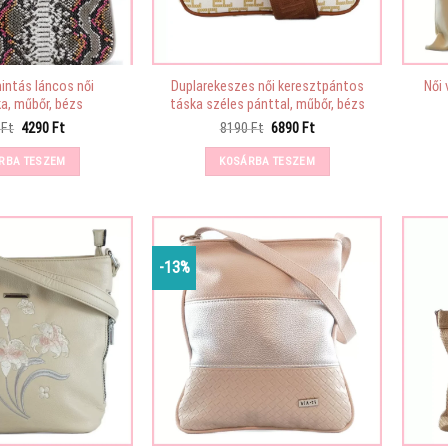
intás láncos női
Duplarekeszes női keresztpántos
Női 
a, műbőr, bézs
táska széles pánttal, műbőr, bézs
Original
Current
Original
Current
0
Ft
4290
Ft
8190
Ft
6890
Ft
price
price
price
price
was:
is:
was:
is:
RBA TESZEM
KOSÁRBA TESZEM
7300 Ft.
4290 Ft.
8190 Ft.
6890 Ft.
-13%