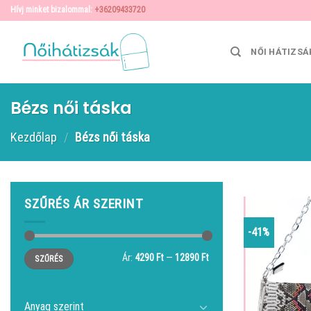
Skip
Hívj minket bizalommal:
+36209433720
to
content
NŐI HÁTIZSÁ
Bézs női táska
Kezdőlap
/
Bézs női táska
SZŰRÉS ÁR SZERINT
-41%
Min
Max
Ár:
4290 Ft
—
12890 Ft
SZŰRÉS
ár
ár
Anyag szerint