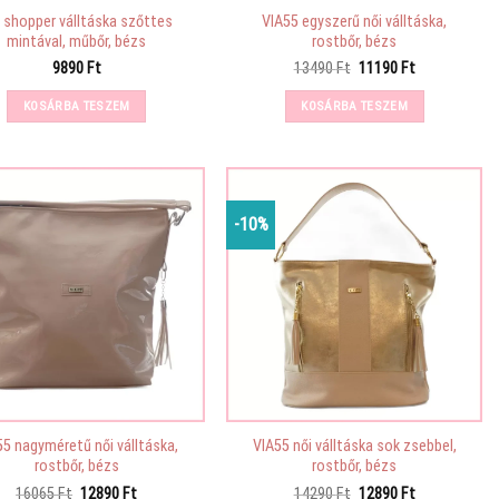
i shopper válltáska szőttes
VIA55 egyszerű női válltáska,
mintával, műbőr, bézs
rostbőr, bézs
Original
Current
9890
Ft
13490
Ft
11190
Ft
price
price
was:
is:
KOSÁRBA TESZEM
KOSÁRBA TESZEM
13490 Ft.
11190 Ft.
-10%
55 nagyméretű női válltáska,
VIA55 női válltáska sok zsebbel,
rostbőr, bézs
rostbőr, bézs
Original
Current
Original
Current
16065
Ft
12890
Ft
14290
Ft
12890
Ft