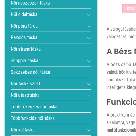
Női neszeszer táska
KOSÁ
Női oldaltáska
Női pénztárca
A
válogatásába
válogathat, mel
Pakolós táska
A Bézs 
Női strandtáska
Shopper táska
A bézs színű tá
valódi bőr
kivit
Sokzsebes női táska
homokszíntől a 
Női táska szett
intelligens kie
Női utazótáska
Funkcio
Több rekeszes női táska
A praktikum és
Többfunkciós női táska
alkalomra, vagy
Női válltáska
multifunkcionáli