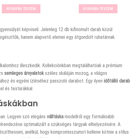
price
price
price
price
was:
is:
was:
is:
KOSÁRBA TESZEM
KOSÁRBA TESZEM
16065 Ft.
12890 Ft.
14290 Ft.
12890 Ft.
gyensúlyát képviseli. Jelenleg 12 db kifinomult darab közül
iegészítők, hanem alapvető elemei egy átgondolt ruhatárnak.
lkalomhoz illeszkedik. Kollekciónkban megtalálhatóak a prémium
ézs
semleges árnyalatok
széles skáláján mozog, a világos
sához és egyéni ízléséhez passzoló darabot. Egy ilyen
időtálló darab
el és textúrákkal.
 Táskákban
ban. Legyen szó elegáns
válltáska
modellről egy formálisabb
elrendezése optimalizált a szükséges tárgyak elhelyezésére. A
gészíthessen, anélkül, hogy kompromisszumot kellene kötnie a stílus