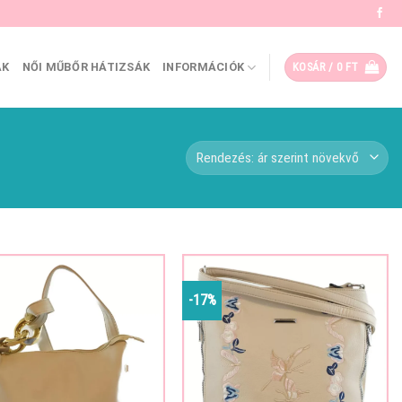
ÁK
NŐI MŰBŐR HÁTIZSÁK
INFORMÁCIÓK
KOSÁR /
0
FT
-17%