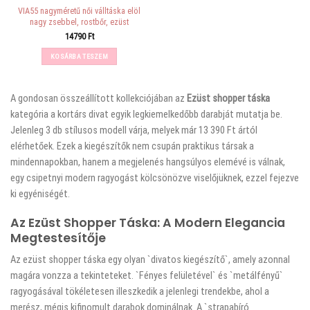
VIA55 nagyméretű női válltáska elöl
nagy zsebbel, rostbőr, ezüst
14790
Ft
KOSÁRBA TESZEM
A
gondosan összeállított kollekciójában az
Ezüst shopper táska
kategória a kortárs divat egyik legkiemelkedőbb darabját mutatja be.
Jelenleg 3 db stílusos modell várja, melyek már 13 390 Ft ártól
elérhetőek. Ezek a kiegészítők nem csupán praktikus társak a
mindennapokban, hanem a megjelenés hangsúlyos elemévé is válnak,
egy csipetnyi modern ragyogást kölcsönözve viselőjüknek, ezzel fejezve
ki egyéniségét.
Az Ezüst Shopper Táska: A Modern Elegancia
Megtestesítője
Az ezüst shopper táska egy olyan `divatos kiegészítő`, amely azonnal
magára vonzza a tekinteteket. `Fényes felületével` és `metálfényű`
ragyogásával tökéletesen illeszkedik a jelenlegi trendekbe, ahol a
merész, mégis kifinomult darabok dominálnak. A `strapabíró