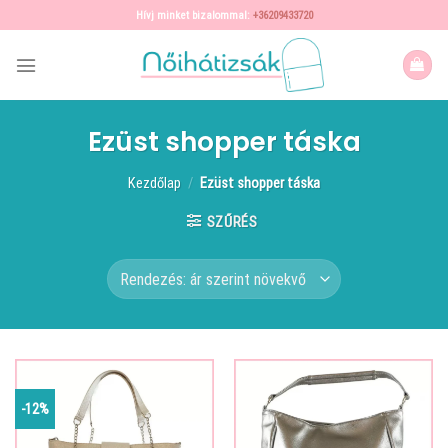
Skip
Hívj minket bizalommal:
+36209433720
to
content
Ezüst shopper táska
Kezdőlap
/
Ezüst shopper táska
SZŰRÉS
-12%