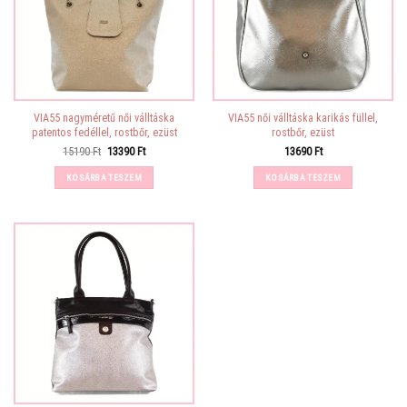
VIA55 nagyméretű női válltáska
VIA55 női válltáska karikás füllel,
patentos fedéllel, rostbőr, ezüst
rostbőr, ezüst
Original
Current
15190
Ft
13390
Ft
13690
Ft
price
price
was:
is:
KOSÁRBA TESZEM
KOSÁRBA TESZEM
15190 Ft.
13390 Ft.