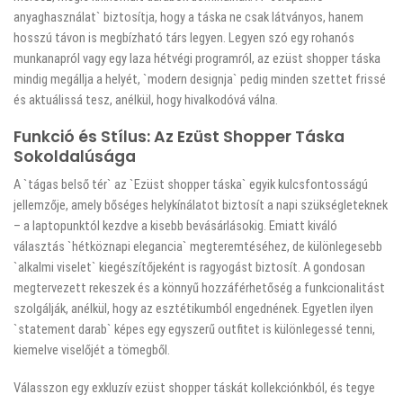
anyaghasználat` biztosítja, hogy a táska ne csak látványos, hanem
hosszú távon is megbízható társ legyen. Legyen szó egy rohanós
munkanapról vagy egy laza hétvégi programról, az ezüst shopper táska
mindig megállja a helyét, `modern designja` pedig minden szettet frissé
és aktuálissá tesz, anélkül, hogy hivalkodóvá válna.
Funkció és Stílus: Az Ezüst Shopper Táska
Sokoldalúsága
A `tágas belső tér` az `Ezüst shopper táska` egyik kulcsfontosságú
jellemzője, amely bőséges helykínálatot biztosít a napi szükségleteknek
– a laptopunktól kezdve a kisebb bevásárlásokig. Emiatt kiváló
választás `hétköznapi elegancia` megteremtéséhez, de különlegesebb
`alkalmi viselet` kiegészítőjeként is ragyogást biztosít. A gondosan
megtervezett rekeszek és a könnyű hozzáférhetőség a funkcionalitást
szolgálják, anélkül, hogy az esztétikumból engednének. Egyetlen ilyen
`statement darab` képes egy egyszerű outfitet is különlegessé tenni,
kiemelve viselőjét a tömegből.
Válasszon egy exkluzív ezüst shopper táskát kollekciónkból, és tegye