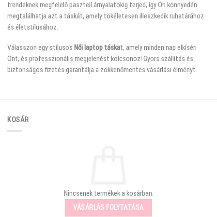
trendeknek megfelelő pasztell árnyalatokig terjed, így Ön könnyedén
megtalálhatja azt a táskát, amely tökéletesen illeszkedik ruhatárához
és életstílusához.
Válasszon egy stílusos
Női laptop táska
t, amely minden nap elkíséri
Önt, és professzionális megjelenést kölcsönöz! Gyors szállítás és
biztonságos fizetés garantálja a zökkenőmentes vásárlási élményt.
KOSÁR
Nincsenek termékek a kosárban.
VÁSÁRLÁS FOLYTATÁSA