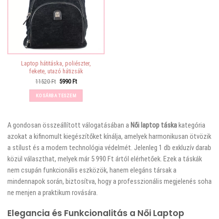
Laptop hátitáska, poliészter,
fekete, utazó hátizsák
Original
Current
11520
Ft
5990
Ft
price
price
was:
is:
KOSÁRBA TESZEM
11520 Ft.
5990 Ft.
A
gondosan összeállított válogatásában a
Női laptop táska
kategória
azokat a kifinomult kiegészítőket kínálja, amelyek harmonikusan ötvözik
a stílust és a modern technológia védelmét. Jelenleg 1 db exkluzív darab
közül választhat, melyek már 5 990 Ft ártól elérhetőek. Ezek a táskák
nem csupán funkcionális eszközök, hanem elegáns társak a
mindennapok során, biztosítva, hogy a professzionális megjelenés soha
ne menjen a praktikum rovására.
Elegancia és Funkcionalitás a Női Laptop