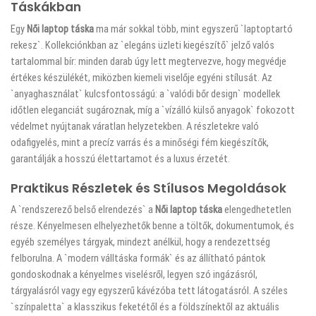
Táskákban
Egy
Női laptop táska
ma már sokkal több, mint egyszerű `laptoptartó
rekesz`. Kollekciónkban az `elegáns üzleti kiegészítő` jelző valós
tartalommal bír: minden darab úgy lett megtervezve, hogy megvédje
értékes készülékét, miközben kiemeli viselője egyéni stílusát. Az
`anyaghasználat` kulcsfontosságú: a `valódi bőr design` modellek
időtlen eleganciát sugároznak, míg a `vízálló külső anyagok` fokozott
védelmet nyújtanak váratlan helyzetekben. A részletekre való
odafigyelés, mint a precíz varrás és a minőségi fém kiegészítők,
garantálják a hosszú élettartamot és a luxus érzetét.
Praktikus Részletek és Stílusos Megoldások
A `rendszerező belső elrendezés` a
Női laptop táska
elengedhetetlen
része. Kényelmesen elhelyezhetők benne a töltők, dokumentumok, és
egyéb személyes tárgyak, mindezt anélkül, hogy a rendezettség
felborulna. A `modern válltáska formák` és az állítható pántok
gondoskodnak a kényelmes viselésről, legyen szó ingázásról,
tárgyalásról vagy egy egyszerű kávézóba tett látogatásról. A széles
`színpaletta` a klasszikus feketétől és a földszínektől az aktuális