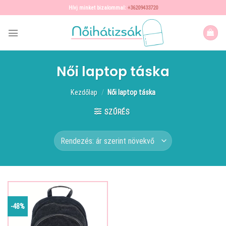
Skip
Hívj minket bizalommal:
+36209433720
to
content
Női laptop táska
Kezdőlap
/
Női laptop táska
SZŰRÉS
-48%