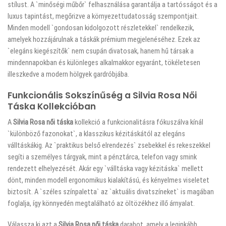
stílust. A `minőségi műbőr` felhasználása garantálja a tartósságot és a
luxus tapintást, megőrizve a környezettudatosság szempontjait.
Minden modell `gondosan kidolgozott részletekkel` rendelkezik,
amelyek hozzájárulnak a táskák prémium megjelenéséhez. Ezek az
`elegáns kiegészítők` nem csupán divatosak, hanem hű társak a
mindennapokban és különleges alkalmakkor egyaránt, tökéletesen
illeszkedve a modern hölgyek gardróbjába.
Funkcionális Sokszínűség a Silvia Rosa Női
Táska Kollekcióban
A
Silvia Rosa női táska
kollekció a funkcionalitásra fókuszálva kínál
`különböző fazonokat`, a klasszikus kézitáskától az elegáns
válltáskákig. Az `praktikus belső elrendezés` zsebekkel és rekeszekkel
segíti a személyes tárgyak, mint a pénztárca, telefon vagy smink
rendezett elhelyezését. Akár egy `válltáska vagy kézitáska` mellett
dönt, minden modell ergonomikus kialakítású, és kényelmes viseletet
biztosít. A `széles színpaletta` az `aktuális divatszíneket` is magában
foglalja, így könnyedén megtalálható az öltözékhez illő árnyalat.
Válassza ki azt a
Silvia Rosa női táska
darabot, amely a leginkább