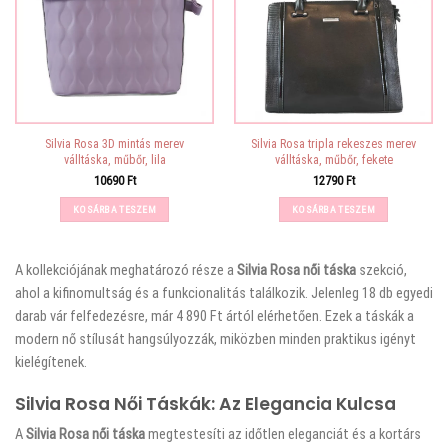
Silvia Rosa 3D mintás merev
Silvia Rosa tripla rekeszes merev
válltáska, műbőr, lila
válltáska, műbőr, fekete
10690
Ft
12790
Ft
KOSÁRBA TESZEM
KOSÁRBA TESZEM
A
kollekciójának meghatározó része a
Silvia Rosa női táska
szekció,
ahol a kifinomultság és a funkcionalitás találkozik. Jelenleg 18 db egyedi
darab vár felfedezésre, már 4 890 Ft ártól elérhetően. Ezek a táskák a
modern nő stílusát hangsúlyozzák, miközben minden praktikus igényt
kielégítenek.
Silvia Rosa Női Táskák: Az Elegancia Kulcsa
A
Silvia Rosa női táska
megtestesíti az időtlen eleganciát és a kortárs