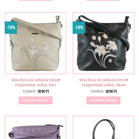
-18%
-18%
Silvia Rosa női válltáska hímzett
Silvia Rosa női válltáska hímzett
virágmintával, műbőr, bézs
virágmintával, műbőr, fekete
Original
Current
Original
Current
11390
Ft
9290
Ft
11390
Ft
9290
Ft
price
price
price
price
was:
is:
was:
is:
KOSÁRBA TESZEM
KOSÁRBA TESZEM
11390 Ft.
9290 Ft.
11390 Ft.
9290 Ft.