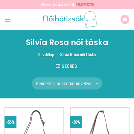
Skip
Hívj minket bizalommal:
+36209433720
to
content
Silvia Rosa női táska
Kezdőlap
/
Silvia Rosa női táska
SZŰRÉS
-56%
-56%