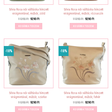
Silvia Rosa női válltáska hímzett
Silvia Rosa női válltáska hímzett
virágmintával, műbőr, zöld
virágmintával, műbőr, rózsaszín
Original
Current
Original
Current
11390
Ft
9290
Ft
11390
Ft
9290
Ft
price
price
price
price
was:
is:
was:
is:
KOSÁRBA TESZEM
KOSÁRBA TESZEM
11390 Ft.
9290 Ft.
11390 Ft.
9290 Ft.
-18%
-18%
Silvia Rosa női válltáska hímzett
Silvia Rosa női válltáska hímzett
virágmintával, műbőr, szürke
virágmintával, műbőr, fehér
Original
Current
Original
Current
11390
Ft
9290
Ft
11390
Ft
9290
Ft
price
price
price
price
was:
is:
was:
is:
KOSÁRBA TESZEM
KOSÁRBA TESZEM
11390 Ft.
9290 Ft.
11390 Ft.
9290 Ft.