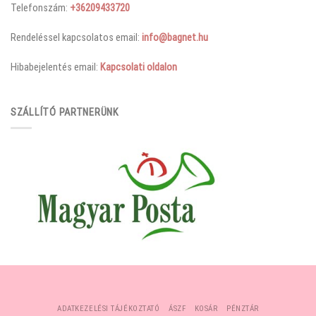
Telefonszám:
+36209433720
Rendeléssel kapcsolatos email:
info@bagnet.hu
Hibabejelentés email:
Kapcsolati oldalon
SZÁLLÍTÓ PARTNERÜNK
ADATKEZELÉSI TÁJÉKOZTATÓ
ÁSZF
KOSÁR
PÉNZTÁR