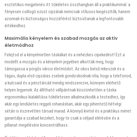
esztétikus megjelenés itt tökéletes összhangban áll a praktikummal: a
fényesen csillogó ezüst cipzárak nemcsak stílusos kiegészítők, hanem
azonnali és biztonságos hozzáférést biztosítanak a legfontosabb
értékeidhez.
Maximális kényelem és szabad mozgás az aktív
életmódhoz
Felejtsd el a kényelmetlen táskákat és a nehézkes cipekedést! Ezt a
modellt a mozgás és a kényelem jegyében alkották meg, hogy
támogassa a pörgős városi életmódot. Az okos belső rekeszek és a
tágas, dupla első cipzáras zsebek gondoskodnak róla, hogy a telefonod,
a kulcsaid és a pénztárcád mindig rendszerezve, könnyen elérhető
helyen legyenek. Az állítható vállpántnak köszönhetően a táska
ergonomikus kialakítása tökéletesen alkalmazkodik a testedhez, így
akár egy lendületes reggeli rohanásban, akár egy pihentető hétvégi
sétán is észrevétlen társad marad. A könnyű kivitel és a praktikus méret
garantálja a szabad kezeket, hogy te csak a céljaid elérésére és a
pillanat megélésére koncentrálhass.