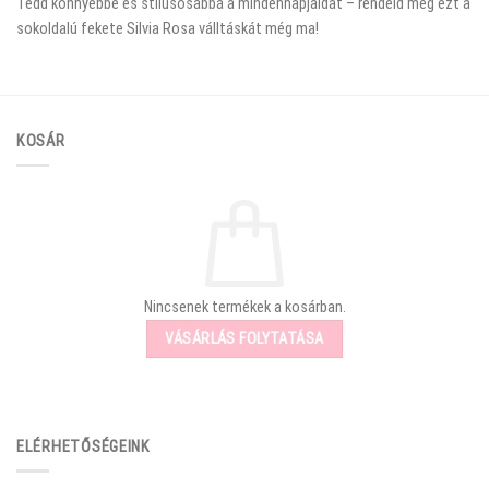
Tedd könnyebbé és stílusosabbá a mindennapjaidat – rendeld meg ezt a
sokoldalú fekete Silvia Rosa válltáskát még ma!
KOSÁR
Nincsenek termékek a kosárban.
VÁSÁRLÁS FOLYTATÁSA
ELÉRHETŐSÉGEINK