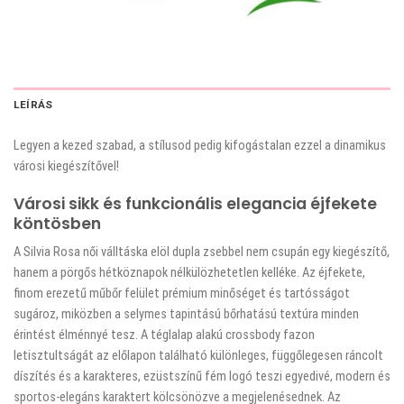
LEÍRÁS
Legyen a kezed szabad, a stílusod pedig kifogástalan ezzel a dinamikus
városi kiegészítővel!
Városi sikk és funkcionális elegancia éjfekete
köntösben
A Silvia Rosa női válltáska elöl dupla zsebbel nem csupán egy kiegészítő,
hanem a pörgős hétköznapok nélkülözhetetlen kelléke. Az éjfekete,
finom erezetű műbőr felület prémium minőséget és tartósságot
sugároz, miközben a selymes tapintású bőrhatású textúra minden
érintést élménnyé tesz. A téglalap alakú crossbody fazon
letisztultságát az előlapon található különleges, függőlegesen ráncolt
díszítés és a karakteres, ezüstszínű fém logó teszi egyedivé, modern és
sportos-elegáns karaktert kölcsönözve a megjelenésednek. Az