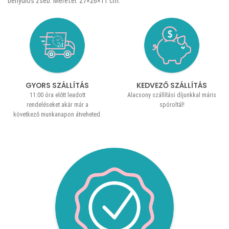
benyúlós zseb. Méretei: 27×26×11 cm.
GYORS SZÁLLÍTÁS
KEDVEZŐ SZÁLLÍTÁS
11:00 óra előtt leadott
Alacsony szállítási díjunkkal máris
rendeléseket akár már a
spóroltál!
következő munkanapon átveheted.