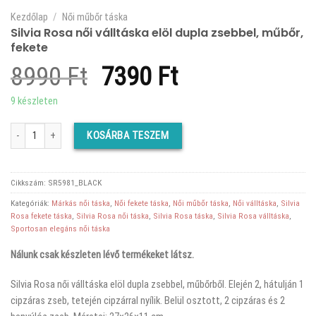
Kezdőlap
/
Női műbőr táska
Silvia Rosa női válltáska elöl dupla zsebbel, műbőr,
fekete
Original
Current
8990
Ft
7390
Ft
price
price
9 készleten
was:
is:
Silvia Rosa női válltáska elöl dupla zsebbel, műbőr, fekete mennyiség
KOSÁRBA TESZEM
8990 Ft.
7390 Ft.
Cikkszám:
SR5981_BLACK
Kategóriák:
Márkás női táska
,
Női fekete táska
,
Női műbőr táska
,
Női válltáska
,
Silvia
Rosa fekete táska
,
Silvia Rosa női táska
,
Silvia Rosa táska
,
Silvia Rosa válltáska
,
Sportosan elegáns női táska
Nálunk csak készleten lévő termékeket látsz.
Silvia Rosa női válltáska elöl dupla zsebbel, műbőrből. Elején 2, hátulján 1
cipzáras zseb, tetején cipzárral nyílik. Belül osztott, 2 cipzáras és 2