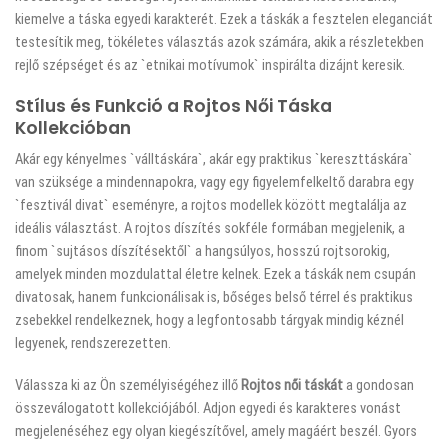
kiemelve a táska egyedi karakterét. Ezek a táskák a fesztelen eleganciát
testesítik meg, tökéletes választás azok számára, akik a részletekben
rejlő szépséget és az `etnikai motívumok` inspirálta dizájnt keresik.
Stílus és Funkció a Rojtos Női Táska
Kollekcióban
Akár egy kényelmes `válltáskára`, akár egy praktikus `kereszttáskára`
van szüksége a mindennapokra, vagy egy figyelemfelkeltő darabra egy
`fesztivál divat` eseményre, a rojtos modellek között megtalálja az
ideális választást. A rojtos díszítés sokféle formában megjelenik, a
finom `sujtásos díszítésektől` a hangsúlyos, hosszú rojtsorokig,
amelyek minden mozdulattal életre kelnek. Ezek a táskák nem csupán
divatosak, hanem funkcionálisak is, bőséges belső térrel és praktikus
zsebekkel rendelkeznek, hogy a legfontosabb tárgyak mindig kéznél
legyenek, rendszerezetten.
Válassza ki az Ön személyiségéhez illő
Rojtos női táskát
a
gondosan
összeválogatott kollekciójából. Adjon egyedi és karakteres vonást
megjelenéséhez egy olyan kiegészítővel, amely magáért beszél. Gyors