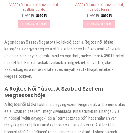
VIA55 női láncos válltáska rojttal,
VIA55 női láncos válltáska rojttal,
rostbőr, bordó
rostbőr, barna
Original
Current
Original
Current
11990
Ft
8690
Ft
11990
Ft
8690
Ft
price
price
price
price
was:
is:
was:
is:
KOSÁRBA TESZEM
KOSÁRBA TESZEM
11990 Ft.
8690 Ft.
11990 Ft.
8690 Ft.
A
gondosan összeválogatott kollekciójában a
Rojtos női táska
kategória az egyéniség és a stílus különleges találkozását képviseli.
Jelenleg 4 db egyedi darab közül válogathat, melyek már 6 390 Ft ártól
elérhetőek. Ezek a táskák azoknak a hölgyeknek készültek, akik a
szabadság és a művészi kifejezés árnyalt esztétikáját értékelik
kiegészítőikben.
A Rojtos Női Táska: A Szabad Szellem
Megtestesítője
A
Rojtos női táska
több mint egy egyszerű kiegészítő; a `bohém stílus`
és a `szabad szellem` megnyilvánulása. Kínálatunkban a hangsúly a
minőségi `velúr anyagok` és a `természetes bőr` használatán van,
melyek garantálják a tartósságot és a luxus érzetét. A különféle
hosszúságú és sűrűségű rojtok dinamikus textúrát kölcsönöznek,