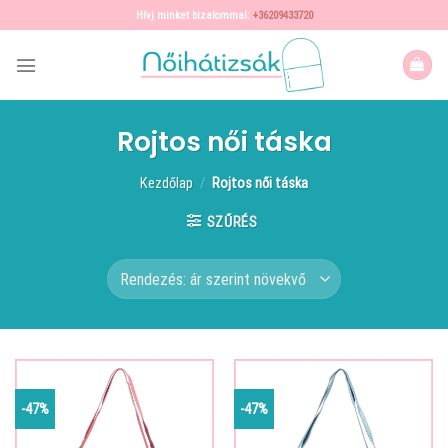
Skip
Hívj minket bizalommal:
+36209433720
to
content
Rojtos női táska
Kezdőlap
/
Rojtos női táska
SZŰRÉS
-47%
-47%