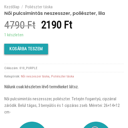
Kezdőlap
/
Poliészter táska
Női pulcsimintás neszesszer, poliészter, lila
Original
Current
4790
Ft
2190
Ft
price
price
1 készleten
was:
is:
KOSÁRBA TESZEM
4790 Ft.
2190 Ft.
Cikkszám:
010_PURPLE
Kategóriák:
Női neszeszer táska
,
Poliészter táska
Nálunk csak készleten lévő termékeket látsz.
Női pulcsimintás neszesszer, poliészter. Tetején fogantyú, cipzárral
záródik. Belül tágas, 3 benyúlós és 1 cipzáras zseb. Méretei: 26×14×12
cm-