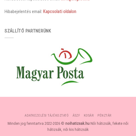
Hibabejelentés email:
Kapcsolati oldalon
SZÁLLÍTÓ PARTNERÜNK
ADATKEZELÉSI TÁJÉKOZTATÓ
ÁSZF
KOSÁR
PÉNZTÁR
Minden jog fenntartva 2022-2026 ©
noihatizsak.hu
Női hátizsák, fekete női
hátizsák, női kis hátizsák