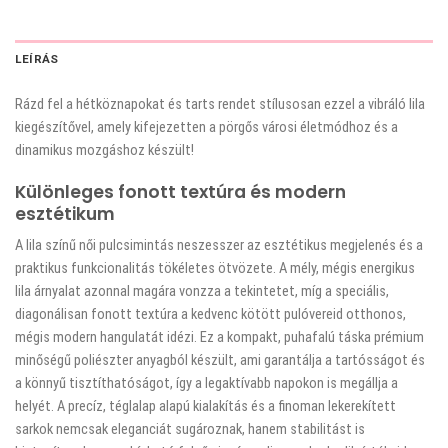
LEÍRÁS
Rázd fel a hétköznapokat és tarts rendet stílusosan ezzel a vibráló lila
kiegészítővel, amely kifejezetten a pörgős városi életmódhoz és a
dinamikus mozgáshoz készült!
Különleges fonott textúra és modern
esztétikum
A lila színű női pulcsimintás neszesszer az esztétikus megjelenés és a
praktikus funkcionalitás tökéletes ötvözete. A mély, mégis energikus
lila árnyalat azonnal magára vonzza a tekintetet, míg a speciális,
diagonálisan fonott textúra a kedvenc kötött pulóvereid otthonos,
mégis modern hangulatát idézi. Ez a kompakt, puhafalú táska prémium
minőségű poliészter anyagból készült, ami garantálja a tartósságot és
a könnyű tisztíthatóságot, így a legaktívabb napokon is megállja a
helyét. A precíz, téglalap alapú kialakítás és a finoman lekerekített
sarkok nemcsak eleganciát sugároznak, hanem stabilitást is