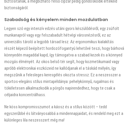
biztosítanak, a megbízható felső cipzár pedig gondoskodik értékeid
biztonságáról.
Szabadság és kényelem minden mozdulatban
Legyen szó egy intenzív edzés utáni gyors készülődésről, egy zsúfolt
munkanapról vagy egy felszabadult hétvégi városnézésről, ez az
univerzális tároló a legjobb társad lesz. Az ergonomikus kialakítás
részét képező beépített hordozófogantyú lehetővé teszi, hogy bárhová
könnyedén magaddal kapd, így támogatva a szabad kezek és a könnyed
mozgás élményét. Az okos belső tér segít, hogy kozmetikumaid vagy
apróbb elektronikai eszközeid ne kallódjanak el a táskád mélyén, így
megszűnik a felesleges keresgélés okozta stressz. Ez a neszesszer a
sportos-elegáns stílus mintapéldánya: pehelykönnyű, rugalmas és
tökéletesen alkalmazkodik a pörgős napirendedhez, hogy te csak a
céljaidra koncentrálhass.
Ne köss kompromisszumot a káosz és a stílus között – tedd
egyszerűbbé és látványosabbá a mindennapjaidat, és rendeld meg ezt a
különleges lila neszesszert még ma!