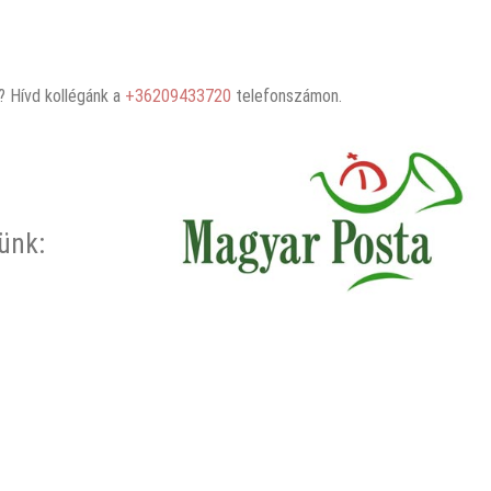
 Hívd kollégánk a
+36209433720
telefonszámon.
rünk: