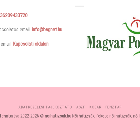
36209433720
pcsolatos email:
info@bagnet.hu
 email:
Kapcsolati oldalon
ADATKEZELÉSI TÁJÉKOZTATÓ
ÁSZF
KOSÁR
PÉNZTÁR
 fenntartva 2022-2026 ©
noihatizsak.hu
Női hátizsák, fekete női hátizsák, női 