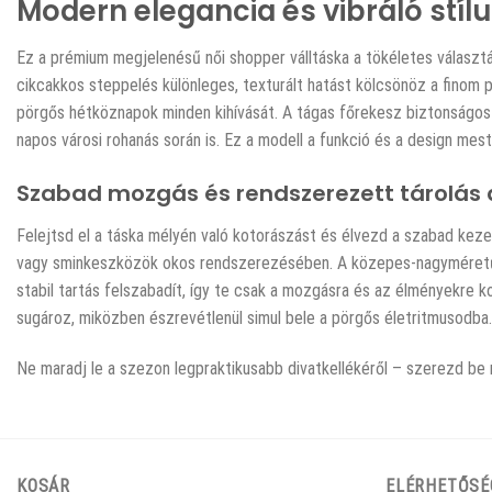
Modern elegancia és vibráló stíl
Ez a prémium megjelenésű női shopper válltáska a tökéletes választás
cikcakkos steppelés különleges, texturált hatást kölcsönöz a finom 
pörgős hétköznapok minden kihívását. A tágas főrekesz biztonságos ci
napos városi rohanás során is. Ez a modell a funkció és a design mest
Szabad mozgás és rendszerezett tárolás 
Felejtsd el a táska mélyén való kotorászást és élvezd a szabad kezek
vagy sminkeszközök okos rendszerezésében. A közepes-nagyméretű kia
stabil tartás felszabadít, így te csak a mozgásra és az élményekre 
sugároz, miközben észrevétlenül simul bele a pörgős életritmusodb
Ne maradj le a szezon legpraktikusabb divatkellékéről – szerezd be
KOSÁR
ELÉRHETŐSÉ