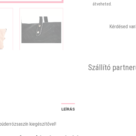
átveheted.
Kérdésed van?
Szállító partne
LEÍRÁS
púderrózsaszín kiegészítővel!