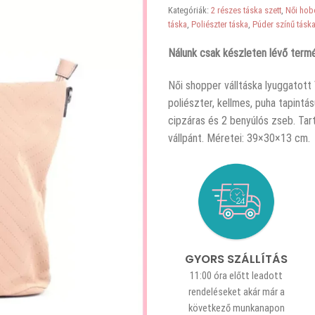
Kategóriák:
2 részes táska szett
,
Női hob
táska
,
Poliészter táska
,
Púder színű tásk
Nálunk csak készleten lévő termé
Női shopper válltáska lyuggatott 
poliészter, kellmes, puha tapintás
cipzáras és 2 benyúlós zseb. Tart
vállpánt. Méretei: 39×30×13 cm.
GYORS SZÁLLÍTÁS
11:00 óra előtt leadott
rendeléseket akár már a
következő munkanapon