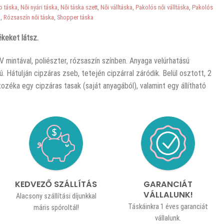
o táska
,
Női nyári táska
,
Női táska szett
,
Női válltáska
,
Pakolós női válltáska
,
Pakolós
a
,
Rózsaszín női táska
,
Shopper táska
keket látsz.
V mintával, poliészter, rózsaszín színben. Anyaga velúrhatású
ú. Hátulján cipzáras zseb, tetején cipzárral záródik. Belül osztott, 2
ozéka egy cipzáras tasak (saját anyagából), valamint egy állítható
KEDVEZŐ SZÁLLÍTÁS
GARANCIÁT
VÁLLALUNK!
Alacsony szállítási díjunkkal
Táskáinkra 1 éves garanciát
máris spóroltál!
vállalunk.