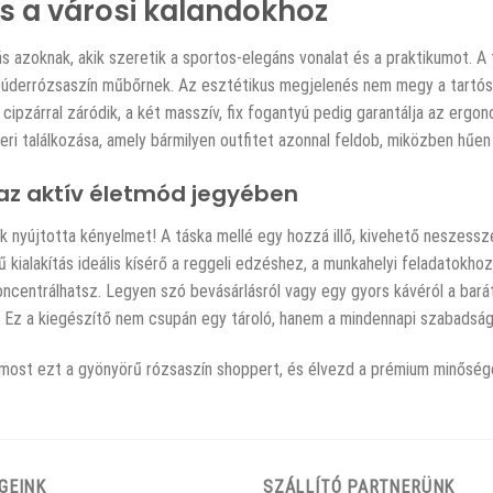
us a városi kalandokhoz
 azoknak, akik szeretik a sportos-elegáns vonalat és a praktikumot. A t
púderrózsaszín műbőrnek. Az esztétikus megjelenés nem megy a tartóssá
pzárral záródik, a két masszív, fix fogantyú pedig garantálja az ergono
eri találkozása, amely bármilyen outfitet azonnal feldob, miközben hűen
az aktív életmód jegyében
 nyújtotta kényelmet! A táska mellé egy hozzá illő, kivehető neszesszer
lakítás ideális kísérő a reggeli edzéshez, a munkahelyi feladatokhoz 
koncentrálhatsz. Legyen szó bevásárlásról vagy egy gyors kávéról a bar
a. Ez a kiegészítő nem csupán egy tároló, hanem a mindennapi szabadsá
 most ezt a gyönyörű rózsaszín shoppert, és élvezd a prémium minőség
GEINK
SZÁLLÍTÓ PARTNERÜNK