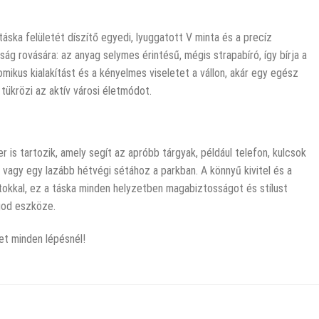
áska felületét díszítő egyedi, lyuggatott V minta és a precíz
g rovására: az anyag selymes érintésű, mégis strapabíró, így bírja a
mikus kialakítást és a kényelmes viseletet a vállon, akár egy egész
 tükrözi az aktív városi életmódot.
 is tartozik, amely segít az apróbb tárgyak, például telefon, kulcsok
vagy egy lazább hétvégi sétához a parkban. A könnyű kivitel és a
átokkal, ez a táska minden helyzetben magabiztosságot és stílust
god eszköze.
et minden lépésnél!