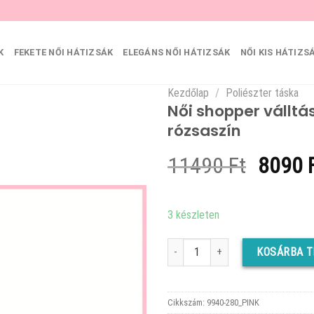
K
FEKETE NŐI HÁTIZSÁK
ELEGÁNS NŐI HÁTIZSÁK
NŐI KIS HÁTIZS
Kezdőlap
/
Poliészter táska
Női shopper válltás
rózsaszín
Origin
11490
Ft
8090
price
was:
3 készleten
11490 
Női shopper válltáska lyuggatott V 
KOSÁRBA 
Cikkszám:
9940-280_PINK