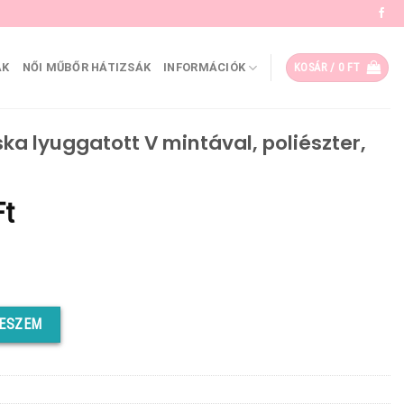
ÁK
NŐI MŰBŐR HÁTIZSÁK
INFORMÁCIÓK
KOSÁR /
0
FT
ka lyuggatott V mintával, poliészter,
al
Current
Ft
price
is:
Ft.
8090 Ft.
mintával, poliészter, rózsaszín mennyiség
TESZEM