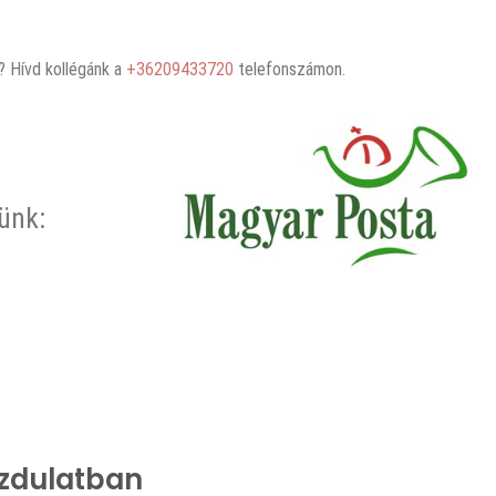
 Hívd kollégánk a
+36209433720
telefonszámon.
rünk:
ozdulatban