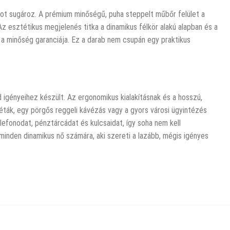
got sugároz. A prémium minőségű, puha steppelt műbőr felület a
Az esztétikus megjelenés titka a dinamikus félkör alakú alapban és a
ó a minőség garanciája. Ez a darab nem csupán egy praktikus
igényeihez készült. Az ergonomikus kialakításnak és a hosszú,
séták, egy pörgős reggeli kávézás vagy a gyors városi ügyintézés
efonodat, pénztárcádat és kulcsaidat, így soha nem kell
 minden dinamikus nő számára, aki szereti a lazább, mégis igényes