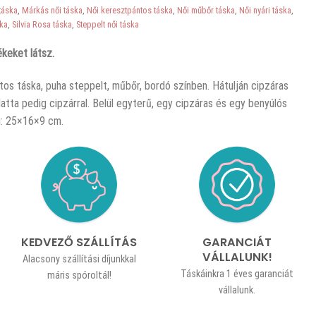
táska
,
Márkás női táska
,
Női keresztpántos táska
,
Női műbőr táska
,
Női nyári táska
,
ska
,
Silvia Rosa táska
,
Steppelt női táska
keket látsz.
tos táska, puha steppelt, műbőr, bordó színben. Hátulján cipzáras
latta pedig cipzárral. Belül egyterű, egy cipzáras és egy benyúlós
ei: 25×16×9 cm.
KEDVEZŐ SZÁLLÍTÁS
GARANCIÁT
VÁLLALUNK!
Alacsony szállítási díjunkkal
Táskáinkra 1 éves garanciát
máris spóroltál!
vállalunk.