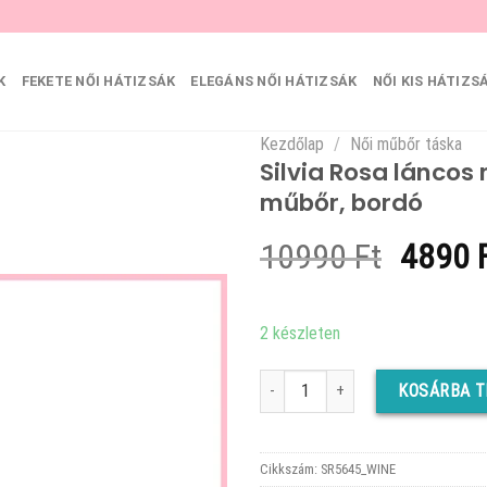
K
FEKETE NŐI HÁTIZSÁK
ELEGÁNS NŐI HÁTIZSÁK
NŐI KIS HÁTIZS
Kezdőlap
/
Női műbőr táska
Silvia Rosa láncos
műbőr, bordó
Origin
10990
Ft
4890
price
was:
2 készleten
10990 
Silvia Rosa láncos női keresztpánto
KOSÁRBA 
Cikkszám:
SR5645_WINE