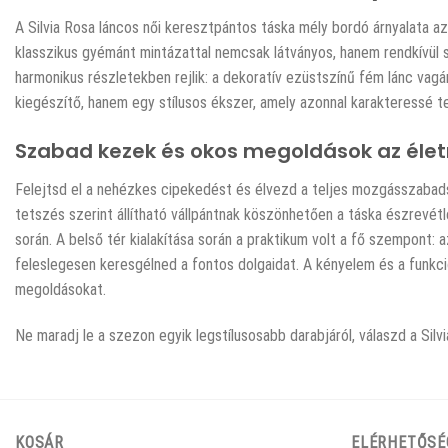
A Silvia Rosa láncos női keresztpántos táska mély bordó árnyalata 
klasszikus gyémánt mintázattal nemcsak látványos, hanem rendkívül st
harmonikus részletekben rejlik: a dekoratív ezüstszínű fém lánc vagá
kiegészítő, hanem egy stílusos ékszer, amely azonnal karakteressé 
Szabad kezek és okos megoldások az élet
Felejtsd el a nehézkes cipekedést és élvezd a teljes mozgásszabads
tetszés szerint állítható vállpántnak köszönhetően a táska észrevét
során. A belső tér kialakítása során a praktikum volt a fő szempont
feleslegesen keresgélned a fontos dolgaidat. A kényelem és a funkcio
megoldásokat.
Ne maradj le a szezon egyik legstílusosabb darabjáról, válaszd a Si
KOSÁR
ELÉRHETŐSÉ