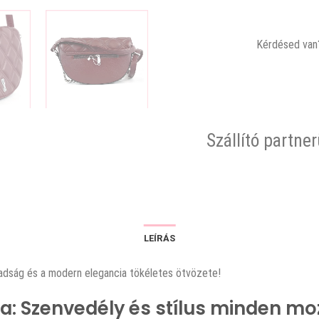
Kérdésed van?
Szállító partne
LEÍRÁS
badság és a modern elegancia tökéletes ötvözete!
ka: Szenvedély és stílus minden m