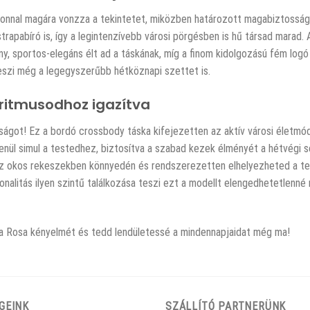
azonnal magára vonzza a tekintetet, miközben határozott magabiztossá
rapabíró is, így a legintenzívebb városi pörgésben is hű társad marad. 
ny, sportos-elegáns élt ad a táskának, míg a finom kidolgozású fém log
teszi még a legegyszerűbb hétköznapi szettet is.
ritmusodhoz igazítva
ágot! Ez a bordó crossbody táska kifejezetten az aktív városi életmód 
lenül simul a testedhez, biztosítva a szabad kezek élményét a hétvégi 
: az okos rekeszekben könnyedén és rendszerezetten elhelyezheted a tel
nalitás ilyen szintű találkozása teszi ezt a modellt elengedhetetlenné
lvia Rosa kényelmét és tedd lendületessé a mindennapjaidat még ma!
GEINK
SZÁLLÍTÓ PARTNERÜNK