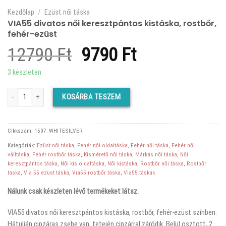
Kezdőlap
/
Ezüst női táska
VIA55 divatos női keresztpántos kistáska, rostbőr,
fehér-ezüst
Original
Current
12790
Ft
9790
Ft
price
price
3 készleten
was:
is:
VIA55 divatos női keresztpántos kistáska, rostbőr, fehér-ezüst mennyiség
KOSÁRBA TESZEM
12790 Ft.
9790 Ft.
Cikkszám:
1507_WHITESILVER
Kategóriák:
Ezüst női táska
,
Fehér női oldaltáska
,
Fehér női táska
,
Fehér női
válltáska
,
Fehér rostbőr táska
,
Kisméretű női táska
,
Márkás női táska
,
Női
keresztpántos táska
,
Női kis oldaltáska
,
Női kistáska
,
Rostbőr női táska
,
Rostbőr
táska
,
Via 55 ezüst táska
,
Via55 rostbőr táska
,
Via55 táskák
Nálunk csak készleten lévő termékeket látsz.
VIA55 divatos női keresztpántos kistáska, rostbőr, fehér-ezüst színben.
Hátulján cipzáras zsebe van, tetején cipzárral záródik. Belül osztott, 2