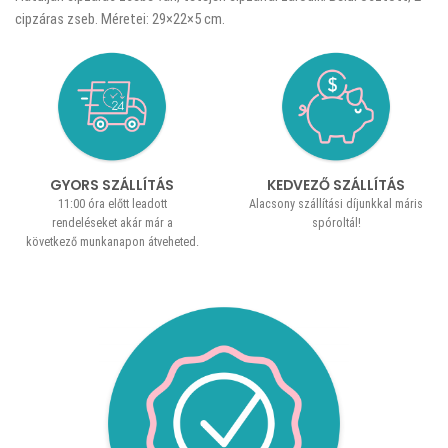
cipzáras zseb. Méretei: 29×22×5 cm.
GYORS SZÁLLÍTÁS
KEDVEZŐ SZÁLLÍTÁS
11:00 óra előtt leadott
Alacsony szállítási díjunkkal máris
rendeléseket akár már a
spóroltál!
következő munkanapon átveheted.