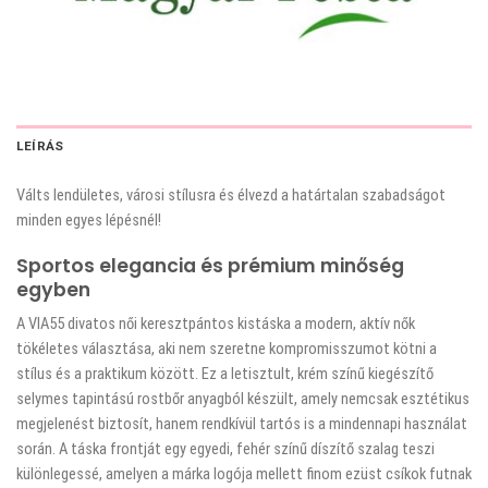
LEÍRÁS
Válts lendületes, városi stílusra és élvezd a határtalan szabadságot
minden egyes lépésnél!
Sportos elegancia és prémium minőség
egyben
A VIA55 divatos női keresztpántos kistáska a modern, aktív nők
tökéletes választása, aki nem szeretne kompromisszumot kötni a
stílus és a praktikum között. Ez a letisztult, krém színű kiegészítő
selymes tapintású rostbőr anyagból készült, amely nemcsak esztétikus
megjelenést biztosít, hanem rendkívül tartós is a mindennapi használat
során. A táska frontját egy egyedi, fehér színű díszítő szalag teszi
különlegessé, amelyen a márka logója mellett finom ezüst csíkok futnak