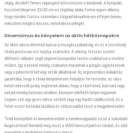
végig, diszkrét fémes ragyogást kölcsönözve a darabnak. A kompakt,
hozzávetőlegesen 22×20 cm-es téglalap alakú forma éppen akkora,
hogy minden fontos személyes tárgyad kényelmesen elférjen benne,
miközben megőrzi kecses, minimalista jellegét.
Dinamizmus és kényelem az aktív hétköznapokra
Az aktív városi életmód kulcsa a mozgásszabadság, és ez a crossbody
táska pontosan ezt nyújtja számodra. A vékony, tetszés szerint
állítható vállpánt segítségével könnyedén testre szabhatod a viselési
módot, így a kezeid mindig szabadon maradnak a pörgős ügyintézések
vagy a pihentető hétvégi séták alkalmával. Az ergonomikus kialakítás
garantálja, hogy a táska kényelmesen feküdjön fel testedre, az okos
belső rekeszek pedig segítenek abban, hogy a telefonod, kulcsaid vagy
irataid mindig katonás rendben, könnyen elérhető helyen legyenek.
Legyen szó egy gyors városi sétáról vagy egy baráti találkozóról, ez a
fehér-ezüst kistáska lazábbá és stílusosabbá teszi a megjelenésedet.
Tedd könnyebbé és kényelmesebbé a mindennapjaidat ezzel a sokoldalú
kiegészítővel! Rendeld meg most a VIA55 keresztpántos táskát, és vidd
magaddal a lendületet bárhová is mész!