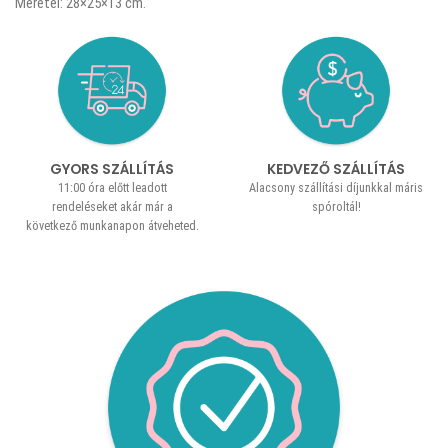
Méretei: 28×25×13 cm.
GYORS SZÁLLÍTÁS
KEDVEZŐ SZÁLLÍTÁS
11:00 óra előtt leadott
Alacsony szállítási díjunkkal máris
rendeléseket akár már a
spóroltál!
következő munkanapon átveheted.