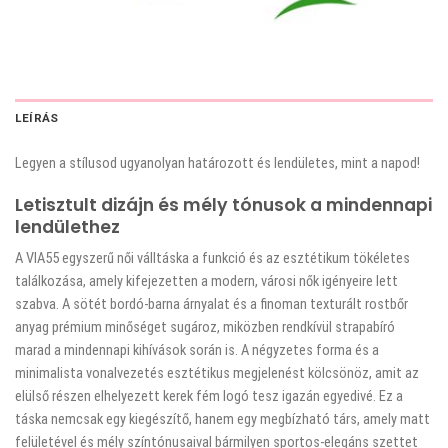
LEÍRÁS
Legyen a stílusod ugyanolyan határozott és lendületes, mint a napod!
Letisztult dizájn és mély tónusok a mindennapi
lendülethez
A VIA55 egyszerű női válltáska a funkció és az esztétikum tökéletes
találkozása, amely kifejezetten a modern, városi nők igényeire lett
szabva. A sötét bordó-barna árnyalat és a finoman texturált rostbőr
anyag prémium minőséget sugároz, miközben rendkívül strapabíró
marad a mindennapi kihívások során is. A négyzetes forma és a
minimalista vonalvezetés esztétikus megjelenést kölcsönöz, amit az
elülső részen elhelyezett kerek fém logó tesz igazán egyedivé. Ez a
táska nemcsak egy kiegészítő, hanem egy megbízható társ, amely matt
felületével és mély színtónusaival bármilyen sportos-elegáns szettet