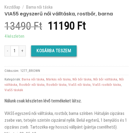
Kezdőlap
/
Barna női táska
VIA55 egyszerű női válltáska, rostbőr, barna
Original
Current
13490
Ft
11190
Ft
price
price
4 készleten
was:
is:
VIA55 egyszerű női válltáska, rostbőr, barna mennyiség
KOSÁRBA TESZEM
13490 Ft.
11190 Ft.
Cikkszám:
1277_BROWN
Kategóriák:
Barna női táska
,
Márkás női táska
,
Női bőr táska
,
Női bőr válltáska
,
Női
válltáska
,
Rostbőr női táska
,
Rostbőr táska
,
Via55 női táska
,
Via55 rostbőr táska
,
Via55 táskák
Nálunk csak készleten lévő termékeket látsz.
VIA55 egyszerű női válltáska, rostbőr, barna színben. Hátulján cipzáras
zsebe van, tetején szintén cipzárral nyílik. Belül egyterű, 1 benyúlós és 1
cipzáras zseb. Tartozéka egy hosszú vállpánt (pántja cserélhető).