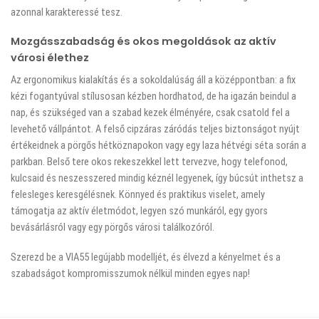
azonnal karakteressé tesz.
Mozgásszabadság és okos megoldások az aktív
városi élethez
Az ergonomikus kialakítás és a sokoldalúság áll a középpontban: a fix
kézi fogantyúval stílusosan kézben hordhatod, de ha igazán beindul a
nap, és szükséged van a szabad kezek élményére, csak csatold fel a
levehető vállpántot. A felső cipzáras záródás teljes biztonságot nyújt
értékeidnek a pörgős hétköznapokon vagy egy laza hétvégi séta során a
parkban. Belső tere okos rekeszekkel lett tervezve, hogy telefonod,
kulcsaid és neszesszered mindig kéznél legyenek, így búcsút inthetsz a
felesleges keresgélésnek. Könnyed és praktikus viselet, amely
támogatja az aktív életmódot, legyen szó munkáról, egy gyors
bevásárlásról vagy egy pörgős városi találkozóról.
Szerezd be a VIA55 legújabb modelljét, és élvezd a kényelmet és a
szabadságot kompromisszumok nélkül minden egyes nap!