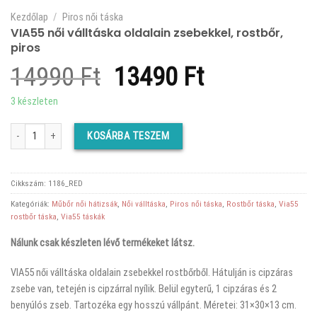
Kezdőlap
/
Piros női táska
VIA55 női válltáska oldalain zsebekkel, rostbőr,
piros
Original
Current
14990
Ft
13490
Ft
price
price
3 készleten
was:
is:
VIA55 női válltáska oldalain zsebekkel, rostbőr, piros mennyiség
KOSÁRBA TESZEM
14990 Ft.
13490 Ft.
Cikkszám:
1186_RED
Kategóriák:
Műbőr női hátizsák
,
Női válltáska
,
Piros női táska
,
Rostbőr táska
,
Via55
rostbőr táska
,
Via55 táskák
Nálunk csak készleten lévő termékeket látsz.
VIA55 női válltáska oldalain zsebekkel rostbőrből. Hátulján is cipzáras
zsebe van, tetején is cipzárral nyílik. Belül egyterű, 1 cipzáras és 2
benyúlós zseb. Tartozéka egy hosszú vállpánt. Méretei: 31×30×13 cm.