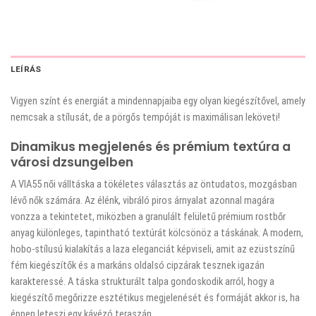
LEÍRÁS
Vigyen színt és energiát a mindennapjaiba egy olyan kiegészítővel, amely
nemcsak a stílusát, de a pörgős tempóját is maximálisan leköveti!
Dinamikus megjelenés és prémium textúra a
városi dzsungelben
A VIA55 női válltáska a tökéletes választás az öntudatos, mozgásban
lévő nők számára. Az élénk, vibráló piros árnyalat azonnal magára
vonzza a tekintetet, miközben a granulált felületű prémium rostbőr
anyag különleges, tapintható textúrát kölcsönöz a táskának. A modern,
hobo-stílusú kialakítás a laza eleganciát képviseli, amit az ezüstszínű
fém kiegészítők és a markáns oldalsó cipzárak tesznek igazán
karakteressé. A táska strukturált talpa gondoskodik arról, hogy a
kiegészítő megőrizze esztétikus megjelenését és formáját akkor is, ha
éppen leteszi egy kávézó teraszán.