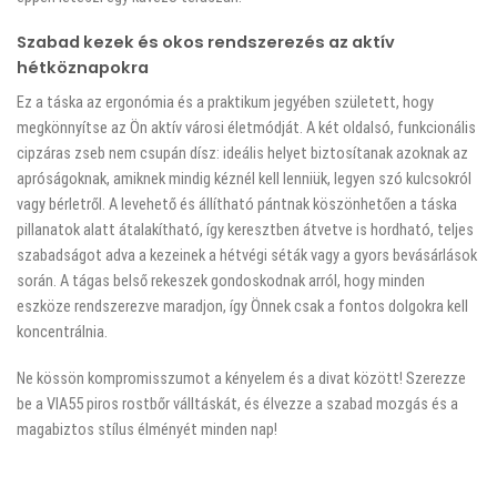
Szabad kezek és okos rendszerezés az aktív
hétköznapokra
Ez a táska az ergonómia és a praktikum jegyében született, hogy
megkönnyítse az Ön aktív városi életmódját. A két oldalsó, funkcionális
cipzáras zseb nem csupán dísz: ideális helyet biztosítanak azoknak az
apróságoknak, amiknek mindig kéznél kell lenniük, legyen szó kulcsokról
vagy bérletről. A levehető és állítható pántnak köszönhetően a táska
pillanatok alatt átalakítható, így keresztben átvetve is hordható, teljes
szabadságot adva a kezeinek a hétvégi séták vagy a gyors bevásárlások
során. A tágas belső rekeszek gondoskodnak arról, hogy minden
eszköze rendszerezve maradjon, így Önnek csak a fontos dolgokra kell
koncentrálnia.
Ne kössön kompromisszumot a kényelem és a divat között! Szerezze
be a VIA55 piros rostbőr válltáskát, és élvezze a szabad mozgás és a
magabiztos stílus élményét minden nap!