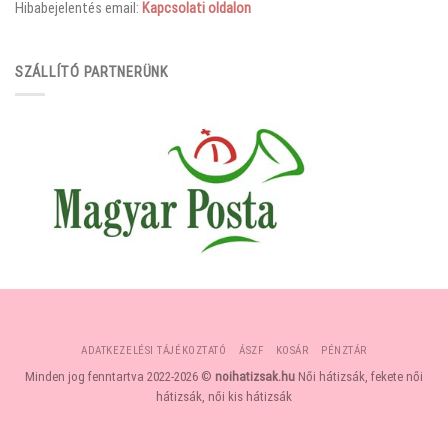
Hibabejelentés email:
Kapcsolati oldalon
SZÁLLÍTÓ PARTNERÜNK
ADATKEZELÉSI TÁJÉKOZTATÓ
ÁSZF
KOSÁR
PÉNZTÁR
Minden jog fenntartva 2022-2026 ©
noihatizsak.hu
Női hátizsák, fekete női
hátizsák, női kis hátizsák